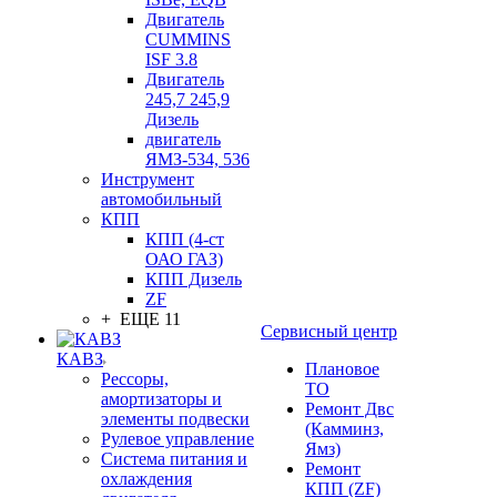
Двигатель
CUMMINS
ISF 3.8
Двигатель
245,7 245,9
Дизель
двигатель
ЯМЗ-534, 536
Инструмент
автомобильный
КПП
КПП (4-ст
ОАО ГАЗ)
КПП Дизель
ZF
+ ЕЩЕ 11
Сервисный центр
КАВЗ
Плановое
Рессоры,
ТО
амортизаторы и
Ремонт Двс
элементы подвески
(Камминз,
Рулевое управление
Ямз)
Система питания и
Ремонт
охлаждения
КПП (ZF)