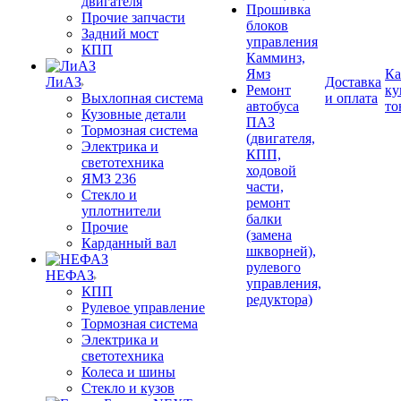
двигателя
Прошивка
Прочие запчасти
блоков
Задний мост
управления
КПП
Камминз,
Ямз
Ка
ЛиАЗ
Доставка
Ремонт
ку
Выхлопная система
и оплата
автобуса
то
Кузовные детали
ПАЗ
Тормозная система
(двигателя,
Электрика и
КПП,
светотехника
ходовой
ЯМЗ 236
части,
Стекло и
ремонт
уплотнители
балки
Прочие
(замена
Карданный вал
шкворней),
рулевого
НЕФАЗ
управления,
КПП
редуктора)
Рулевое управление
Тормозная система
Электрика и
светотехника
Колеса и шины
Стекло и кузов