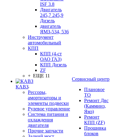
ISF 3.8
Двигатель
245,7 245,9
Дизель
двигатель
ЯМЗ-534, 536
Инструмент
автомобильный
КПП
КПП (4-ст
ОАО ГАЗ)
КПП Дизель
ZF
+ ЕЩЕ 11
Сервисный центр
КАВЗ
Плановое
Рессоры,
ТО
амортизаторы и
Ремонт Двс
элементы подвески
(Камминз,
Рулевое управление
Ямз)
Система питания и
Ремонт
охлаждения
КПП (ZF)
двигателя
Прошивка
Прочие запчасти
блоков
Задний мост