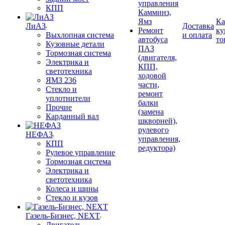
управления
КПП
Камминз,
Ямз
Ка
ЛиАЗ
Доставка
Ремонт
ку
Выхлопная система
и оплата
автобуса
то
Кузовные детали
ПАЗ
Тормозная система
(двигателя,
Электрика и
КПП,
светотехника
ходовой
ЯМЗ 236
части,
Стекло и
ремонт
уплотнители
балки
Прочие
(замена
Карданный вал
шкворней),
рулевого
НЕФАЗ
управления,
КПП
редуктора)
Рулевое управление
Тормозная система
Электрика и
светотехника
Колеса и шины
Стекло и кузов
Газель-Бизнес, NEXT
Двигатель