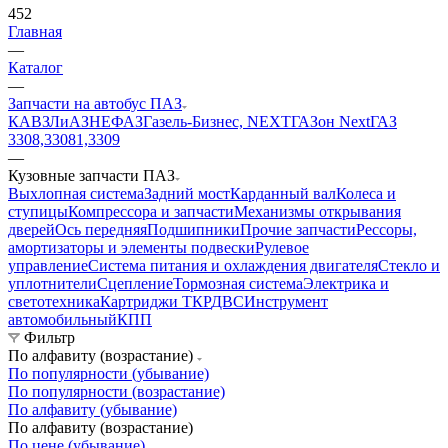
452
Главная
—
Каталог
—
Запчасти на автобус ПАЗ
КАВЗ
ЛиАЗ
НЕФАЗ
Газель-Бизнес, NEXT
ГАЗон Next
ГАЗ
3308,33081,3309
—
Кузовные запчасти ПАЗ
Выхлопная система
Задний мост
Карданный вал
Колеса и
ступицы
Компрессора и запчасти
Механизмы открывания
дверей
Ось передняя
Подшипники
Прочие запчасти
Рессоры,
амортизаторы и элементы подвески
Рулевое
управление
Система питания и охлаждения двигателя
Стекло и
уплотнители
Сцепление
Тормозная система
Электрика и
светотехника
Картриджи ТКР
ДВС
Инструмент
автомобильный
КПП
Фильтр
По алфавиту (возрастание)
По популярности (убывание)
По популярности (возрастание)
По алфавиту (убывание)
По алфавиту (возрастание)
По цене (убывание)