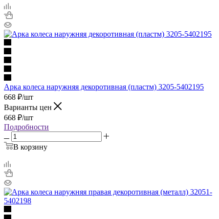
Арка колеса наружняя декоротивная (пластм) 3205-5402195
668
₽
/шт
Варианты цен
668
₽
/шт
Подробности
В корзину