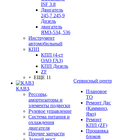
ISF 3.8
Двигатель
245,7 245,9
Дизель
двигатель
ЯМЗ-534, 536
Инструмент
автомобильный
КПП
КПП (4-ст
ОАО ГАЗ)
КПП Дизель
ZF
+ ЕЩЕ 11
Сервисный центр
КАВЗ
Плановое
Рессоры,
ТО
амортизаторы и
Ремонт Двс
элементы подвески
(Камминз,
Рулевое управление
Ямз)
Система питания и
Ремонт
охлаждения
КПП (ZF)
двигателя
Прошивка
Прочие запчасти
блоков
Задний мост