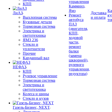
управления
КПП
Камминз,
Ямз
Ка
ЛиАЗ
Доставка
Ремонт
ку
Выхлопная система
и оплата
автобуса
то
Кузовные детали
ПАЗ
Тормозная система
(двигателя,
Электрика и
КПП,
светотехника
ходовой
ЯМЗ 236
части,
Стекло и
ремонт
уплотнители
балки
Прочие
(замена
Карданный вал
шкворней),
рулевого
НЕФАЗ
управления,
КПП
редуктора)
Рулевое управление
Тормозная система
Электрика и
светотехника
Колеса и шины
Стекло и кузов
Газель-Бизнес, NEXT
Двигатель