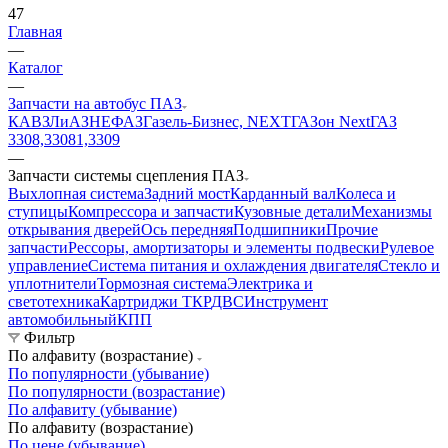
47
Главная
—
Каталог
—
Запчасти на автобус ПАЗ
КАВЗ
ЛиАЗ
НЕФАЗ
Газель-Бизнес, NEXT
ГАЗон Next
ГАЗ
3308,33081,3309
—
Запчасти системы сцепления ПАЗ
Выхлопная система
Задний мост
Карданный вал
Колеса и
ступицы
Компрессора и запчасти
Кузовные детали
Механизмы
открывания дверей
Ось передняя
Подшипники
Прочие
запчасти
Рессоры, амортизаторы и элементы подвески
Рулевое
управление
Система питания и охлаждения двигателя
Стекло и
уплотнители
Тормозная система
Электрика и
светотехника
Картриджи ТКР
ДВС
Инструмент
автомобильный
КПП
Фильтр
По алфавиту (возрастание)
По популярности (убывание)
По популярности (возрастание)
По алфавиту (убывание)
По алфавиту (возрастание)
По цене (убывание)