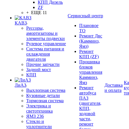
КПП Дизель
ZF
+ ЕЩЕ 11
Сервисный центр
КАВЗ
Плановое
Рессоры,
ТО
амортизаторы и
Ремонт Двс
элементы подвески
(Камминз,
Рулевое управление
Ямз)
Система питания и
Ремонт
охлаждения
КПП (ZF)
двигателя
Прошивка
Прочие запчасти
блоков
Задний мост
управления
КПП
Камминз,
Ямз
Ка
ЛиАЗ
Доставка
Ремонт
ку
Выхлопная система
и оплата
автобуса
то
Кузовные детали
ПАЗ
Тормозная система
(двигателя,
Электрика и
КПП,
светотехника
ходовой
ЯМЗ 236
части,
Стекло и
ремонт
уплотнители