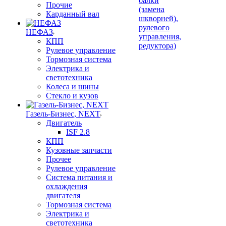
балки
Прочие
(замена
Карданный вал
шкворней),
рулевого
НЕФАЗ
управления,
КПП
редуктора)
Рулевое управление
Тормозная система
Электрика и
светотехника
Колеса и шины
Стекло и кузов
Газель-Бизнес, NEXT
Двигатель
ISF 2.8
КПП
Кузовные запчасти
Прочее
Рулевое управление
Система питания и
охлаждения
двигателя
Тормозная система
Электрика и
светотехника