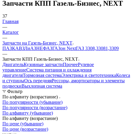
Запчасти КПП Газель-Бизнес, NEXT
37
Главная
—
Каталог
—
Запчасти на Газель-Бизнес, NEXT
ПАЗ
КАВЗ
ЛиАЗ
НЕФАЗ
ГАЗон Next
ГАЗ 3308,33081,3309
—
Запчасти КПП Газель-Бизнес, NEXT
Двигатель
Кузовные запчасти
Прочее
Рулевое
управление
Система питания и охлаждения
двигателя
Тормозная система
Электрика и светотехника
Колеса
и ступицы
Ось передняя
Рессоры, амортизаторы и элементы
подвески
Выхлопная система
Фильтр
По алфавиту (возрастание)
По популярности (убывание)
По популярности (возрастание)
По алфавиту (убывание)
По алфавиту (возрастание)
По цене (убывание)
По цене (возрастание)