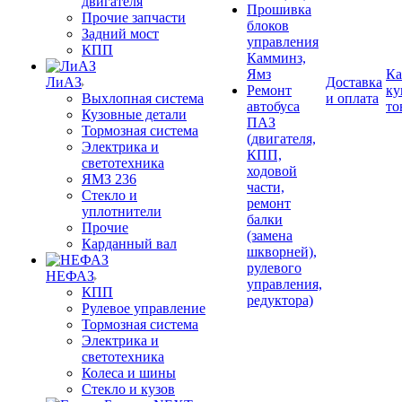
двигателя
Прошивка
Прочие запчасти
блоков
Задний мост
управления
КПП
Камминз,
Ямз
Ка
ЛиАЗ
Доставка
Ремонт
ку
Выхлопная система
и оплата
автобуса
то
Кузовные детали
ПАЗ
Тормозная система
(двигателя,
Электрика и
КПП,
светотехника
ходовой
ЯМЗ 236
части,
Стекло и
ремонт
уплотнители
балки
Прочие
(замена
Карданный вал
шкворней),
рулевого
НЕФАЗ
управления,
КПП
редуктора)
Рулевое управление
Тормозная система
Электрика и
светотехника
Колеса и шины
Стекло и кузов