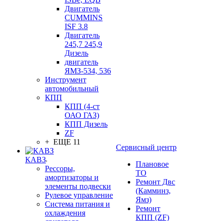
Двигатель
CUMMINS
ISF 3.8
Двигатель
245,7 245,9
Дизель
двигатель
ЯМЗ-534, 536
Инструмент
автомобильный
КПП
КПП (4-ст
ОАО ГАЗ)
КПП Дизель
ZF
+ ЕЩЕ 11
Сервисный центр
КАВЗ
Плановое
Рессоры,
ТО
амортизаторы и
Ремонт Двс
элементы подвески
(Камминз,
Рулевое управление
Ямз)
Система питания и
Ремонт
охлаждения
КПП (ZF)