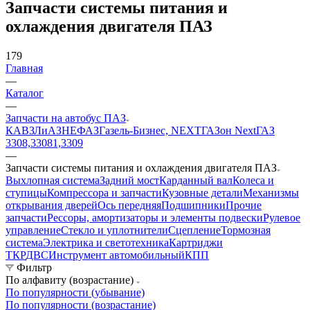
Запчасти системы питания и
охлаждения двигателя ПАЗ
179
Главная
—
Каталог
—
Запчасти на автобус ПАЗ
КАВЗ
ЛиАЗ
НЕФАЗ
Газель-Бизнес, NEXT
ГАЗон Next
ГАЗ
3308,33081,3309
—
Запчасти системы питания и охлаждения двигателя ПАЗ
Выхлопная система
Задний мост
Карданный вал
Колеса и
ступицы
Компрессора и запчасти
Кузовные детали
Механизмы
открывания дверей
Ось передняя
Подшипники
Прочие
запчасти
Рессоры, амортизаторы и элементы подвески
Рулевое
управление
Стекло и уплотнители
Сцепление
Тормозная
система
Электрика и светотехника
Картриджи
ТКР
ДВС
Инструмент автомобильный
КПП
Фильтр
По алфавиту (возрастание)
По популярности (убывание)
По популярности (возрастание)