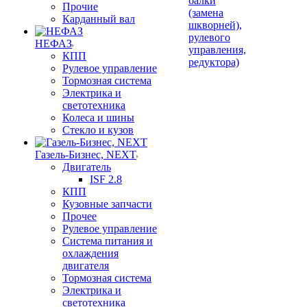
балки
Прочие
(замена
Карданный вал
шкворней),
рулевого
НЕФАЗ
управления,
КПП
редуктора)
Рулевое управление
Тормозная система
Электрика и
светотехника
Колеса и шины
Стекло и кузов
Газель-Бизнес, NEXT
Двигатель
ISF 2.8
КПП
Кузовные запчасти
Прочее
Рулевое управление
Система питания и
охлаждения
двигателя
Тормозная система
Электрика и
светотехника