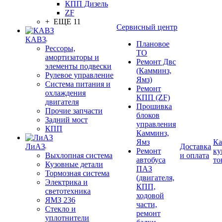
КПП Дизель
ZF
+ ЕЩЕ 11
Сервисный центр
КАВЗ
Плановое
Рессоры,
ТО
амортизаторы и
Ремонт Двс
элементы подвески
(Камминз,
Рулевое управление
Ямз)
Система питания и
Ремонт
охлаждения
КПП (ZF)
двигателя
Прошивка
Прочие запчасти
блоков
Задний мост
управления
КПП
Камминз,
Ямз
Ка
ЛиАЗ
Доставка
Ремонт
ку
Выхлопная система
и оплата
автобуса
то
Кузовные детали
ПАЗ
Тормозная система
(двигателя,
Электрика и
КПП,
светотехника
ходовой
ЯМЗ 236
части,
Стекло и
ремонт
уплотнители