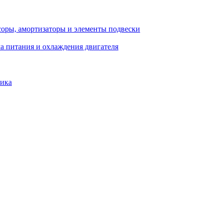
соры, амортизаторы и элементы подвески
а питания и охлаждения двигателя
ника