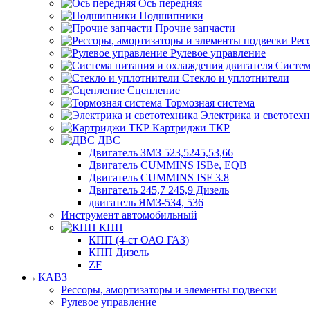
Ось передняя
Подшипники
Прочие запчасти
Рес
Рулевое управление
Систем
Стекло и уплотнители
Сцепление
Тормозная система
Электрика и светотех
Картриджи ТКР
ДВС
Двигатель ЗМЗ 523,5245,53,66
Двигатель CUMMINS ISBe, EQB
Двигатель CUMMINS ISF 3.8
Двигатель 245,7 245,9 Дизель
двигатель ЯМЗ-534, 536
Инструмент автомобильный
КПП
КПП (4-ст ОАО ГАЗ)
КПП Дизель
ZF
КАВЗ
Рессоры, амортизаторы и элементы подвески
Рулевое управление