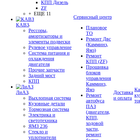
КПП Дизель
ZF
+ ЕЩЕ 11
Сервисный центр
КАВЗ
Плановое
Рессоры,
ТО
амортизаторы и
Ремонт Двс
элементы подвески
(Камминз,
Рулевое управление
Ямз)
Система питания и
Ремонт
охлаждения
КПП (ZF)
двигателя
Прошивка
Прочие запчасти
блоков
Задний мост
управления
КПП
Камминз,
Ямз
Ка
ЛиАЗ
Доставка
Ремонт
ку
Выхлопная система
и оплата
автобуса
то
Кузовные детали
ПАЗ
Тормозная система
(двигателя,
Электрика и
КПП,
светотехника
ходовой
ЯМЗ 236
части,
Стекло и
ремонт
уплотнители