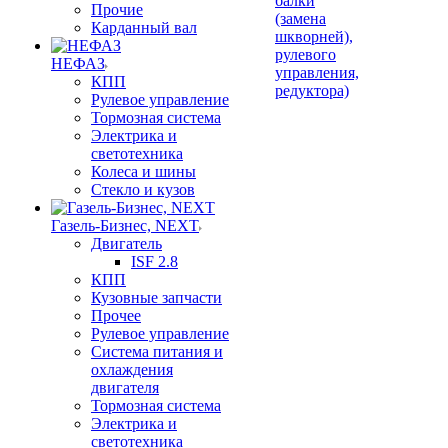
балки
Прочие
(замена
Карданный вал
шкворней),
рулевого
НЕФАЗ
управления,
КПП
редуктора)
Рулевое управление
Тормозная система
Электрика и
светотехника
Колеса и шины
Стекло и кузов
Газель-Бизнес, NEXT
Двигатель
ISF 2.8
КПП
Кузовные запчасти
Прочее
Рулевое управление
Система питания и
охлаждения
двигателя
Тормозная система
Электрика и
светотехника