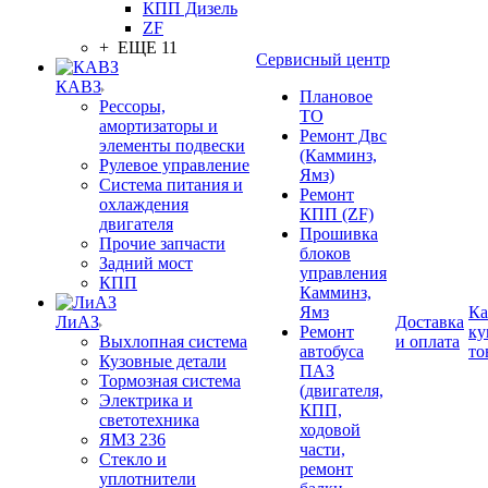
КПП Дизель
ZF
+ ЕЩЕ 11
Сервисный центр
КАВЗ
Плановое
Рессоры,
ТО
амортизаторы и
Ремонт Двс
элементы подвески
(Камминз,
Рулевое управление
Ямз)
Система питания и
Ремонт
охлаждения
КПП (ZF)
двигателя
Прошивка
Прочие запчасти
блоков
Задний мост
управления
КПП
Камминз,
Ямз
Ка
ЛиАЗ
Доставка
Ремонт
ку
Выхлопная система
и оплата
автобуса
то
Кузовные детали
ПАЗ
Тормозная система
(двигателя,
Электрика и
КПП,
светотехника
ходовой
ЯМЗ 236
части,
Стекло и
ремонт
уплотнители