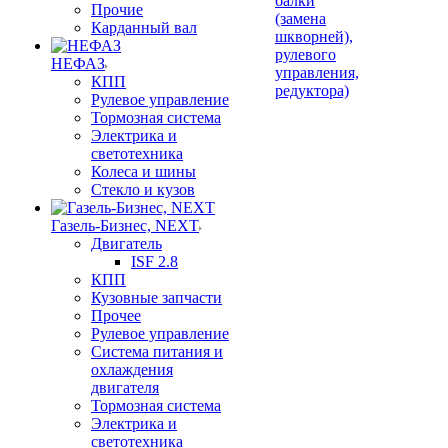
балки
Прочие
(замена
Карданный вал
шкворней),
рулевого
НЕФАЗ
управления,
КПП
редуктора)
Рулевое управление
Тормозная система
Электрика и
светотехника
Колеса и шины
Стекло и кузов
Газель-Бизнес, NEXT
Двигатель
ISF 2.8
КПП
Кузовные запчасти
Прочее
Рулевое управление
Система питания и
охлаждения
двигателя
Тормозная система
Электрика и
светотехника