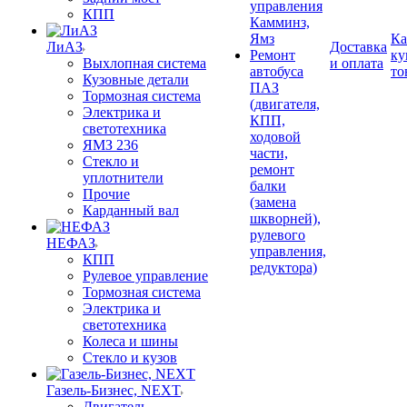
управления
КПП
Камминз,
Ямз
Ка
ЛиАЗ
Доставка
Ремонт
ку
Выхлопная система
и оплата
автобуса
то
Кузовные детали
ПАЗ
Тормозная система
(двигателя,
Электрика и
КПП,
светотехника
ходовой
ЯМЗ 236
части,
Стекло и
ремонт
уплотнители
балки
Прочие
(замена
Карданный вал
шкворней),
рулевого
НЕФАЗ
управления,
КПП
редуктора)
Рулевое управление
Тормозная система
Электрика и
светотехника
Колеса и шины
Стекло и кузов
Газель-Бизнес, NEXT
Двигатель