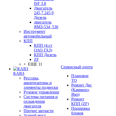
ISF 3.8
Двигатель
245,7 245,9
Дизель
двигатель
ЯМЗ-534, 536
Инструмент
автомобильный
КПП
КПП (4-ст
ОАО ГАЗ)
КПП Дизель
ZF
+ ЕЩЕ 11
Сервисный центр
КАВЗ
Плановое
Рессоры,
ТО
амортизаторы и
Ремонт Двс
элементы подвески
(Камминз,
Рулевое управление
Ямз)
Система питания и
Ремонт
охлаждения
КПП (ZF)
двигателя
Прошивка
Прочие запчасти
блоков
Задний мост