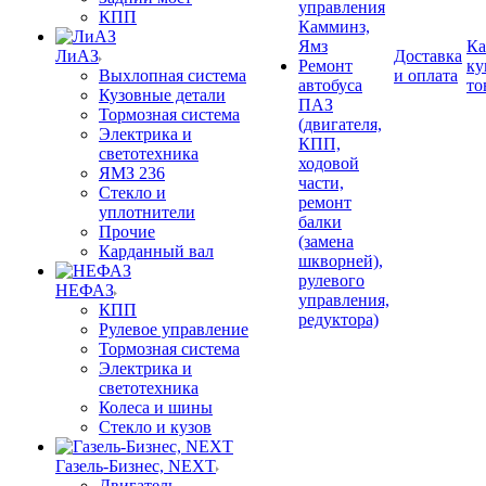
управления
КПП
Камминз,
Ямз
Ка
ЛиАЗ
Доставка
Ремонт
ку
Выхлопная система
и оплата
автобуса
то
Кузовные детали
ПАЗ
Тормозная система
(двигателя,
Электрика и
КПП,
светотехника
ходовой
ЯМЗ 236
части,
Стекло и
ремонт
уплотнители
балки
Прочие
(замена
Карданный вал
шкворней),
рулевого
НЕФАЗ
управления,
КПП
редуктора)
Рулевое управление
Тормозная система
Электрика и
светотехника
Колеса и шины
Стекло и кузов
Газель-Бизнес, NEXT
Двигатель