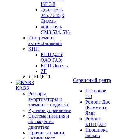
ISF 3.8
Двигатель
245,7 245,9
Дизель
двигатель
ЯМЗ-534, 536
Инструмент
автомобильный
КПП
КПП (4-ст
ОАО ГАЗ)
КПП Дизель
ZF
+ ЕЩЕ 11
Сервисный центр
КАВЗ
Плановое
Рессоры,
ТО
амортизаторы и
Ремонт Двс
элементы подвески
(Камминз,
Рулевое управление
Ямз)
Система питания и
Ремонт
охлаждения
КПП (ZF)
двигателя
Прошивка
Прочие запчасти
блоков
Задний мост