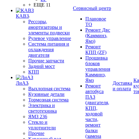
+ ЕЩЕ 11
Сервисный центр
КАВЗ
Плановое
Рессоры,
ТО
амортизаторы и
Ремонт Двс
элементы подвески
(Камминз,
Рулевое управление
Ямз)
Система питания и
Ремонт
охлаждения
КПП (ZF)
двигателя
Прошивка
Прочие запчасти
блоков
Задний мост
управления
КПП
Камминз,
Ямз
Ка
ЛиАЗ
Доставка
Ремонт
ку
Выхлопная система
и оплата
автобуса
то
Кузовные детали
ПАЗ
Тормозная система
(двигателя,
Электрика и
КПП,
светотехника
ходовой
ЯМЗ 236
части,
Стекло и
ремонт
уплотнители
балки
Прочие
(замена
Карданный вал