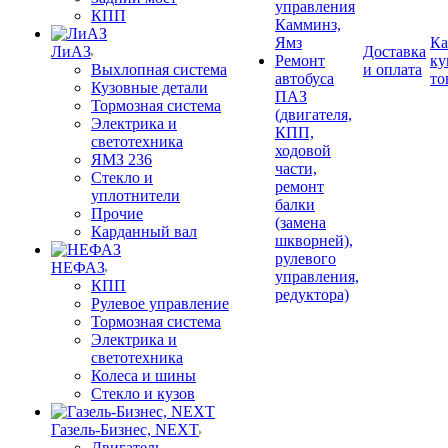
управления
КПП
Камминз,
Ямз
Ка
ЛиАЗ
Доставка
Ремонт
ку
Выхлопная система
и оплата
автобуса
то
Кузовные детали
ПАЗ
Тормозная система
(двигателя,
Электрика и
КПП,
светотехника
ходовой
ЯМЗ 236
части,
Стекло и
ремонт
уплотнители
балки
Прочие
(замена
Карданный вал
шкворней),
рулевого
НЕФАЗ
управления,
КПП
редуктора)
Рулевое управление
Тормозная система
Электрика и
светотехника
Колеса и шины
Стекло и кузов
Газель-Бизнес, NEXT
Двигатель