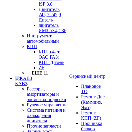
ISF 3.8
Двигатель
245,7 245,9
Дизель
двигатель
ЯМЗ-534, 536
Инструмент
автомобильный
КПП
КПП (4-ст
ОАО ГАЗ)
КПП Дизель
ZF
+ ЕЩЕ 11
Сервисный центр
КАВЗ
Плановое
Рессоры,
ТО
амортизаторы и
Ремонт Двс
элементы подвески
(Камминз,
Рулевое управление
Ямз)
Система питания и
Ремонт
охлаждения
КПП (ZF)
двигателя
Прошивка
Прочие запчасти
блоков
Задний мост