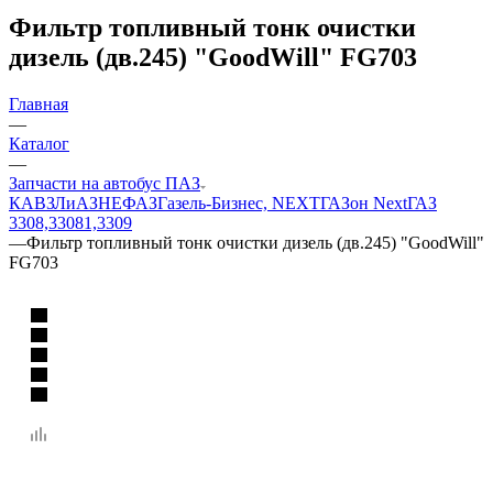
Фильтр топливный тонк очистки
дизель (дв.245) "GoodWill" FG703
Главная
—
Каталог
—
Запчасти на автобус ПАЗ
КАВЗ
ЛиАЗ
НЕФАЗ
Газель-Бизнес, NEXT
ГАЗон Next
ГАЗ
3308,33081,3309
—
Фильтр топливный тонк очистки дизель (дв.245) "GoodWill"
FG703