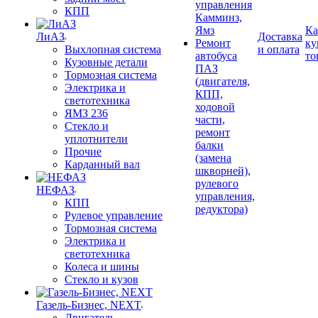
управления
КПП
Камминз,
Ямз
Ка
ЛиАЗ
Доставка
Ремонт
ку
Выхлопная система
и оплата
автобуса
то
Кузовные детали
ПАЗ
Тормозная система
(двигателя,
Электрика и
КПП,
светотехника
ходовой
ЯМЗ 236
части,
Стекло и
ремонт
уплотнители
балки
Прочие
(замена
Карданный вал
шкворней),
рулевого
НЕФАЗ
управления,
КПП
редуктора)
Рулевое управление
Тормозная система
Электрика и
светотехника
Колеса и шины
Стекло и кузов
Газель-Бизнес, NEXT
Двигатель