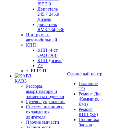
ISF 3.8
Двигатель
245,7 245,9
Дизель
двигатель
ЯМЗ-534, 536
Инструмент
автомобильный
КПП
КПП (4-ст
ОАО ГАЗ)
КПП Дизель
ZF
+ ЕЩЕ 11
Сервисный центр
КАВЗ
Плановое
Рессоры,
ТО
амортизаторы и
Ремонт Двс
элементы подвески
(Камминз,
Рулевое управление
Ямз)
Система питания и
Ремонт
охлаждения
КПП (ZF)
двигателя
Прошивка
Прочие запчасти
блоков
Задний мост