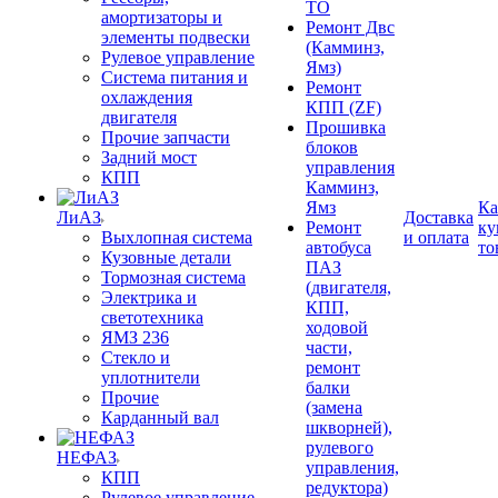
ТО
амортизаторы и
Ремонт Двс
элементы подвески
(Камминз,
Рулевое управление
Ямз)
Система питания и
Ремонт
охлаждения
КПП (ZF)
двигателя
Прошивка
Прочие запчасти
блоков
Задний мост
управления
КПП
Камминз,
Ямз
Ка
ЛиАЗ
Доставка
Ремонт
ку
Выхлопная система
и оплата
автобуса
то
Кузовные детали
ПАЗ
Тормозная система
(двигателя,
Электрика и
КПП,
светотехника
ходовой
ЯМЗ 236
части,
Стекло и
ремонт
уплотнители
балки
Прочие
(замена
Карданный вал
шкворней),
рулевого
НЕФАЗ
управления,
КПП
редуктора)
Рулевое управление