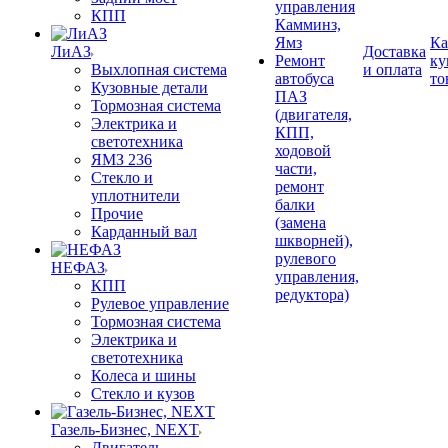
управления
КПП
Камминз,
Ямз
Ка
ЛиАЗ
Доставка
Ремонт
ку
Выхлопная система
и оплата
автобуса
то
Кузовные детали
ПАЗ
Тормозная система
(двигателя,
Электрика и
КПП,
светотехника
ходовой
ЯМЗ 236
части,
Стекло и
ремонт
уплотнители
балки
Прочие
(замена
Карданный вал
шкворней),
рулевого
НЕФАЗ
управления,
КПП
редуктора)
Рулевое управление
Тормозная система
Электрика и
светотехника
Колеса и шины
Стекло и кузов
Газель-Бизнес, NEXT
Двигатель