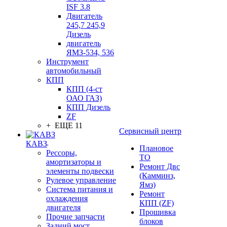
ISF 3.8
Двигатель
245,7 245,9
Дизель
двигатель
ЯМЗ-534, 536
Инструмент
автомобильный
КПП
КПП (4-ст
ОАО ГАЗ)
КПП Дизель
ZF
+ ЕЩЕ 11
Сервисный центр
КАВЗ
Плановое
Рессоры,
ТО
амортизаторы и
Ремонт Двс
элементы подвески
(Камминз,
Рулевое управление
Ямз)
Система питания и
Ремонт
охлаждения
КПП (ZF)
двигателя
Прошивка
Прочие запчасти
блоков
Задний мост