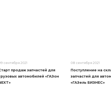
09 сентября 2021
08 сентября 2021
Старт продаж запчастей для
Поступление на скл
грузовых автомобилей «ГАЗон
запчастей для авто
NEXT»
«ГАЗель БИЗНЕС»