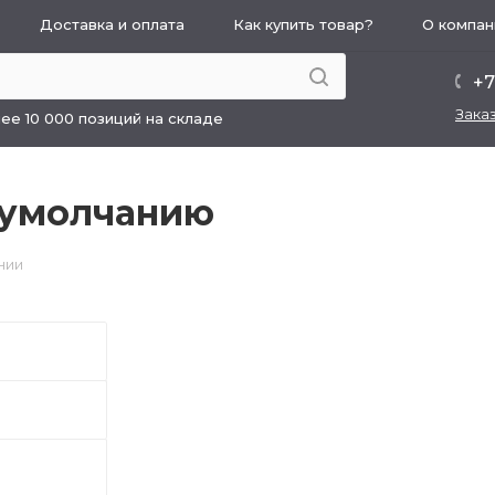
Доставка и оплата
Как купить товар?
О компан
+7
Зака
ее 10 000 позиций на складе
 умолчанию
нии