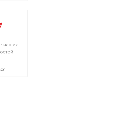
се наших
востей
ЬСЯ